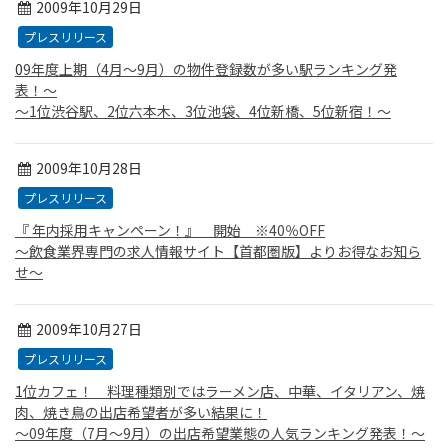
2009年10月29日
プレスリリース
09年度上期（4月〜9月）の物件登録数が多い駅ランキング発
表！〜
〜1位渋谷駅、2位六本木、3位池袋、4位新橋、5位新宿！〜
2009年10月28日
プレスリリース
『 年内採用キャンペーン！』 開始 ※40％OFF
〜飲食業界専門の求人情報サイト【首都圏版】よりお得なお知ら
せ〜
2009年10月27日
プレスリリース
1位カフェ！ 料理種類別ではラーメン店、中華、イタリアン、焼
肉、焼き鳥の出店希望者が多い結果に！
〜09年度（7月〜9月）の出店希望業態の人気ランキング発表！〜