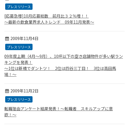
プレスリリース
[応募急増]10月応募総数 前月比３２％増！！
〜最新の飲食業界求人トレンド 09年11月発表〜
2009年11月4日
プレスリリース
09年度上期（4月〜9月）、10坪以下の空き店舗物件が多い駅ラン
キングを発表！
〜1位は新橋でダントツ！ 2位は四谷三丁目！ 3位は高田馬
場！〜
2009年11月2日
プレスリリース
転職理由アンケート結果発表！〜転職者 スキルアップに意
欲！〜