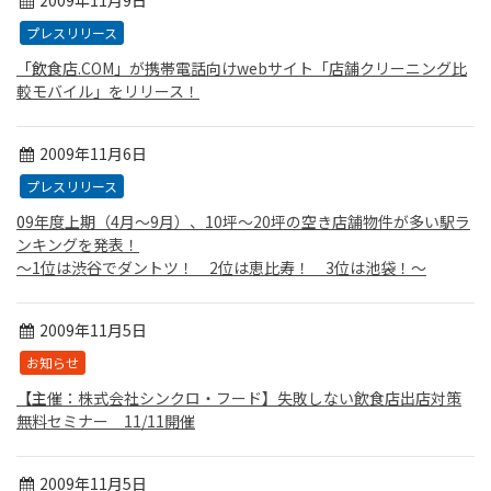
2009年11月9日
プレスリリース
「飲食店.COM」が携帯電話向けwebサイト「店舗クリーニング比
較モバイル」をリリース！
2009年11月6日
プレスリリース
09年度上期（4月〜9月）、10坪〜20坪の空き店舗物件が多い駅ラ
ンキングを発表！
〜1位は渋谷でダントツ！ 2位は恵比寿！ 3位は池袋！〜
2009年11月5日
お知らせ
【主催：株式会社シンクロ・フード】失敗しない飲食店出店対策
無料セミナー 11/11開催
2009年11月5日