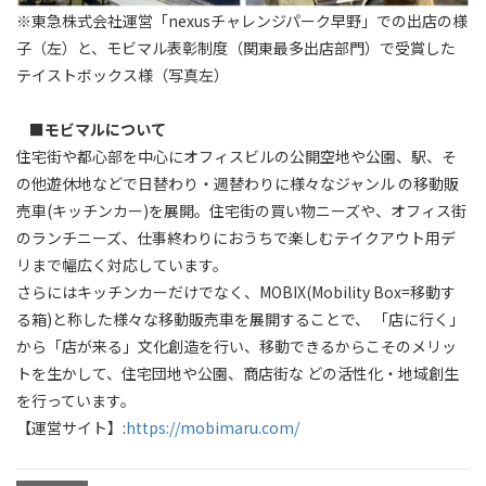
※東急株式会社運営「nexusチャレンジパーク早野」での出店の様
子（左）と、モビマル表彰制度（関東最多出店部門）で受賞した
テイストボックス様（写真左）
■
モビマルについて
住宅街や都心部を中心にオフィスビルの公開空地や公園、駅、そ
の他遊休地などで日替わり・週替わりに様々なジャンル の移動販
売車(キッチンカー)を展開。住宅街の買い物ニーズや、オフィス街
のランチニーズ、仕事終わりにおうちで楽しむテイクアウト用デ
リまで幅広く対応しています。
さらにはキッチンカーだけでなく、MOBIX(Mobility Box=移動す
る箱)と称した様々な移動販売車を展開することで、 「店に行く」
から「店が来る」文化創造を行い、移動できるからこそのメリッ
トを生かして、住宅団地や公園、商店街な どの活性化・地域創生
を行っています。
【運営サイト】:
https://mobimaru.com/