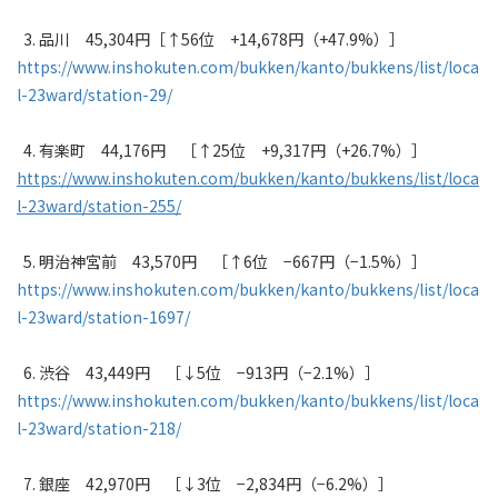
3. 品川 45,304円［↑56位 +14,678円（+47.9%）］
https://www.inshokuten.com/bukken/kanto/bukkens/list/loca
l-23ward/station-29/
4. 有楽町 44,176円 ［↑25位 +9,317円（+26.7%）］
https://www.inshokuten.com/bukken/kanto/bukkens/list/loca
l-23ward/station-255/
5. 明治神宮前 43,570円 ［↑6位 −667円（−1.5%）］
https://www.inshokuten.com/bukken/kanto/bukkens/list/loca
l-23ward/station-1697/
6. 渋谷 43,449円 ［↓5位 −913円（−2.1%）］
https://www.inshokuten.com/bukken/kanto/bukkens/list/loca
l-23ward/station-218/
7. 銀座 42,970円 ［↓3位 −2,834円（−6.2%）］