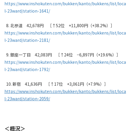
https://www.inshokuten.com/bukken/kanto/bukkens/list/loca
l-23ward/station-1641/
8. 北参道 42,678円 ［↑52位 +11,800円（+38.2%）］
https://www.inshokuten.com/bukken/kanto/bukkens/list/loca
l-23ward/station-2181/
9. 銀座一丁目 42,083円 ［↑24位 −6,897円（+19.6%）］
https://www.inshokuten.com/bukken/kanto/bukkens/list/loca
l-23ward/station-1792/
10. 新宿 41,636円 ［↑17位 +3,061円（+7.9%）］
https://www.inshokuten.com/bukken/kanto/bukkens/list/loca
l-23ward/station-2059/
＜概況＞