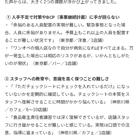
た声からは、大きく2つの課題が浮かび上がってきました。
① 人手不足で対策やBCP（事業継続計画）に手が回らない
・「余裕のある人員配置の実現が難しい。緊急事態となった場
合、人員に余裕がありません。予算上もこれ以上の人員を配置す
ることが難しい状況です」（東京都／洋食／1店舗）
・「ワンオペの個人店なので自分が病気になればすべて止まる。万
が一発生した場合には相応のリスクがあるが、いかんともしがた
いのが現状」（東京都／バー／1店舗）
② スタッフへの教育や、意識を高く保つことの難しさ
・「『ただチェックシートにチェックを入れているだけ』になっ
ていないかを定期的に確認している。チェックシートの本質をス
タッフへ理解させることに時間がかかり悩んでいる」（神奈川県
／カフェ／6～10店舗）
・「食品衛生責任者講習では深く理解できているが、店舗スタッ
フに行き届かせることが難しいと感じている。実態は口頭での注
意、指導に留まっている」（神奈川県／カフェ／1店舗）