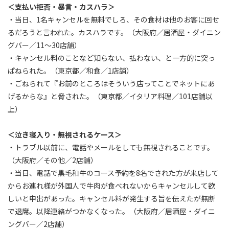
＜支払い拒否・暴言・カスハラ＞
・当日、1名キャンセルを無料でしろ、その食材は他のお客に回せ
るだろうと言われた。カスハラです。（大阪府／居酒屋・ダイニン
グバー／11～30店舗）
・キャンセル料のことなど知らない、払わない、と一方的に突っ
ぱねられた。（東京都／和食／1店舗）
・ごねられて『お前のところはそういう店ってことでネットにあ
げるからな』と脅された。（東京都／イタリア料理／101店舗以
上）
＜泣き寝入り・無視されるケース＞
・トラブル以前に、電話やメールをしても無視されることです。
（大阪府／その他／2店舗）
・当日、電話で黒毛和牛のコース予約を8名でされた方が来店して
からお連れ様が外国人で牛肉が食べれないからキャンセルして欲
しいと申出があった。キャンセル料が発生する旨を伝えたが無断
で退席。以降連絡がつかなくなった。（大阪府／居酒屋・ダイニ
ングバー／2店舗）