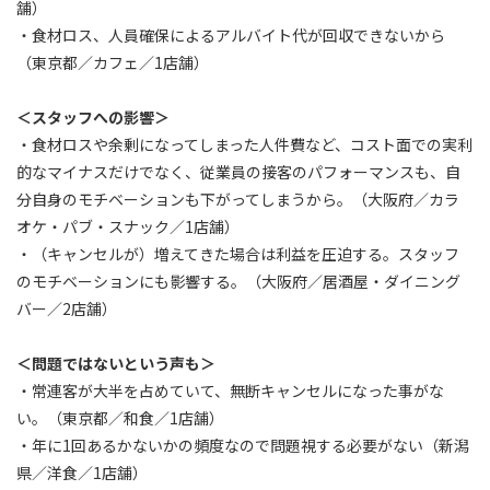
舗）
・食材ロス、人員確保によるアルバイト代が回収できないから
（東京都／カフェ／1店舗）
＜スタッフへの影響＞
・食材ロスや余剰になってしまった人件費など、コスト面での実利
的なマイナスだけでなく、従業員の接客のパフォーマンスも、自
分自身のモチベーションも下がってしまうから。（大阪府／カラ
オケ・パブ・スナック／1店舗）
・（キャンセルが）増えてきた場合は利益を圧迫する。スタッフ
のモチベーションにも影響する。（大阪府／居酒屋・ダイニング
バー／2店舗）
＜問題ではないという声も＞
・常連客が大半を占めていて、無断キャンセルになった事がな
い。（東京都／和食／1店舗）
・年に1回あるかないかの頻度なので問題視する必要がない（新潟
県／洋食／1店舗）