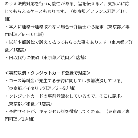
のうえ法的対応を行う可能性がある」旨を伝えると、支払いに応
じてもらえるケースもあります。（東京都／フランス料理／1店
舗）
・本人に連絡→連絡取れない場合→弁護士から請求（東京都／専
門料理／6～10店舗）
・以前少額訴訟で訴えて払ってもらった事もあります（東京都／洋
食／1店舗）
・回収代行に依頼（東京都／焼肉／1店舗）
＜事前決済・クレジットカード登録で対応＞
・コース等料金が発生する予約に関しては事前決済している。
（東京都／イタリア料理／3～5店舗）
・クレジットカードの事前登録をしているので、そこに請求。
（東京都／和食／1店舗）
・予約サイトが、キャンセル料を徴収してくれる。（東京都／専
門料理／1店舗）