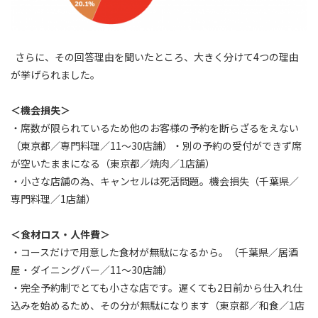
さらに、その回答理由を聞いたところ、大きく分けて4つの理由
が挙げられました。
＜機会損失＞
・席数が限られているため他のお客様の予約を断らざるをえない
（東京都／専門料理／11～30店舗）・別の予約の受付ができず席
が空いたままになる（東京都／焼肉／1店舗）
・小さな店舗の為、キャンセルは死活問題。機会損失（千葉県／
専門料理／1店舗）
＜食材ロス・人件費＞
・コースだけで用意した食材が無駄になるから。（千葉県／居酒
屋・ダイニングバー／11～30店舗）
・完全予約制でとても小さな店です。遅くても2日前から仕入れ仕
込みを始めるため、その分が無駄になります（東京都／和食／1店